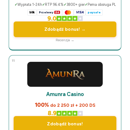
Wypłata 1-24h
RTP 96.4%
3800+ gier
Pełna obsługa PL
blik
VISA
Przelewy
24
paysafe
9.0
Zdobądź bonus! →
Recenzja →
11
Amunra Casino
100%
do 2 250 zł + 200 DS
8.9
Zdobądź bonus!