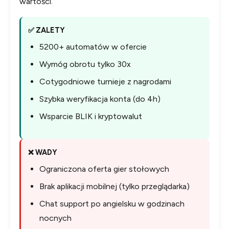
wartości.
✅ ZALETY
5200+ automatów w ofercie
Wymóg obrotu tylko 30x
Cotygodniowe turnieje z nagrodami
Szybka weryfikacja konta (do 4h)
Wsparcie BLIK i kryptowalut
❌ WADY
Ograniczona oferta gier stołowych
Brak aplikacji mobilnej (tylko przeglądarka)
Chat support po angielsku w godzinach
nocnych