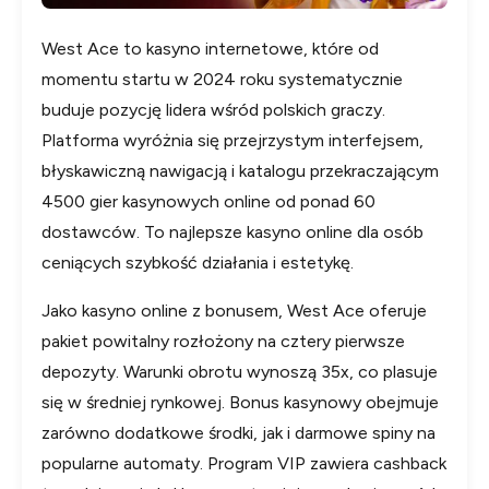
West Ace to kasyno internetowe, które od
momentu startu w 2024 roku systematycznie
buduje pozycję lidera wśród polskich graczy.
Platforma wyróżnia się przejrzystym interfejsem,
błyskawiczną nawigacją i katalogu przekraczającym
4500 gier kasynowych online od ponad 60
dostawców. To najlepsze kasyno online dla osób
ceniących szybkość działania i estetykę.
Jako kasyno online z bonusem, West Ace oferuje
pakiet powitalny rozłożony na cztery pierwsze
depozyty. Warunki obrotu wynoszą 35x, co plasuje
się w średniej rynkowej. Bonus kasynowy obejmuje
zarówno dodatkowe środki, jak i darmowe spiny na
popularne automaty. Program VIP zawiera cashback