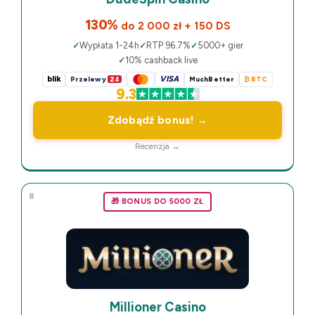
130%
do 2 000 zł + 150 DS
Wypłata 1-24h
RTP 96.7%
5000+ gier
10% cashback live
blik
VISA
Przelewy
24
MuchBetter
₿ BTC
9.3
Zdobądź bonus! →
Recenzja →
8
🎁 BONUS DO 5000 ZŁ
Millioner Casino