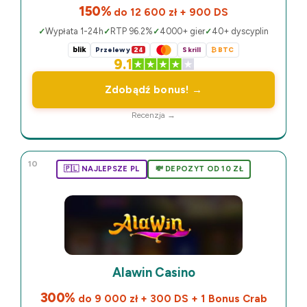
150%
do 12 600 zł + 900 DS
Wypłata 1-24h
RTP 96.2%
4000+ gier
40+ dyscyplin
blik
Przelewy
24
Skrill
₿ BTC
9.1
Zdobądź bonus! →
Recenzja →
10
🇵🇱 NAJLEPSZE PL
💸 DEPOZYT OD 10 ZŁ
Alawin Casino
300%
do 9 000 zł + 300 DS + 1 Bonus Crab