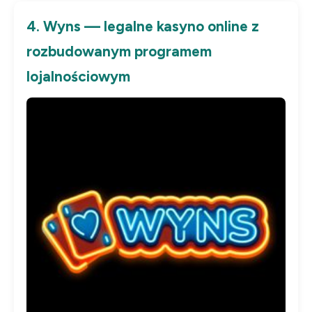
4. Wyns — legalne kasyno online z
rozbudowanym programem
lojalnościowym