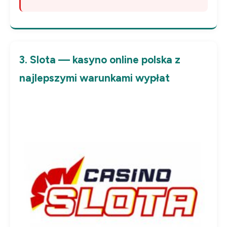
3. Slota — kasyno online polska z
najlepszymi warunkami wypłat