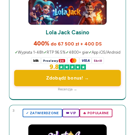
Lola Jack Casino
400%
do 67 500 zł + 400 DS
Wypłata 1-48h
RTP 96.5%
4800+ gier
App iOS/Android
blik
VISA
Przelewy
24
Skrill
9.8
Zdobądź bonus! →
Recenzja →
3
✓ ZATWIERDZONE
👑 VIP
🔥 POPULARNE