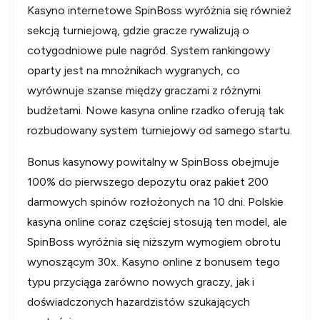
Kasyno internetowe SpinBoss wyróżnia się również
sekcją turniejową, gdzie gracze rywalizują o
cotygodniowe pule nagród. System rankingowy
oparty jest na mnożnikach wygranych, co
wyrównuje szanse między graczami z różnymi
budżetami. Nowe kasyna online rzadko oferują tak
rozbudowany system turniejowy od samego startu.
Bonus kasynowy powitalny w SpinBoss obejmuje
100% do pierwszego depozytu oraz pakiet 200
darmowych spinów rozłożonych na 10 dni. Polskie
kasyna online coraz częściej stosują ten model, ale
SpinBoss wyróżnia się niższym wymogiem obrotu
wynoszącym 30x. Kasyno online z bonusem tego
typu przyciąga zarówno nowych graczy, jak i
doświadczonych hazardzistów szukających