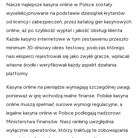
Nasze najlepsze kasyna online w Polsce zostały
wyselekcjonowane na podstawie dziesiątek kryteriów:
od licencji i zabezpieczeń, przez katalog gier kasynowych
online, aż po szybkość wypłat i jakość obsługi klienta.
Każde kasyno internetowe w tym zestawieniu przeszło
minimum 30-dniowy okres testowy, podczas którego
nasi eksperci rejestrowali się jako zwykli gracze, wpłacali
własne środki i weryfikowali każdy aspekt działania
platformy.
Kasyna online na pieniądze wymagają szczególnej uwagi,
ponieważ w grę wchodzą realne finanse. Polskie kasyna
online muszą spełniać surowe wymogi regulacyjne, a
legalne kasyna online w Polsce podlegają nadzorowi
Ministerstwa Finansów. Nasz ranking uwzględnia
wyłącznie operatorów, którzy traktują te zobowiązania