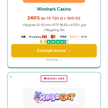
Winshark Casino
240%
do 10 720 zł + 300 DS
Wypłata 15-60 min
RTP 96.6%
4500+ gier
Wagering 30x
blik
VISA
Przelewy
24
₿ BTC
ETH
9.5
Zdobądź bonus! →
Recenzja →
6
🎮 8000+ GIER