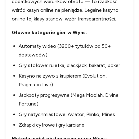
dodatkowych warunków obrotu — to rzadkość
wśród kasyn online na pieniądze. Legalne kasyno
online tej klasy stanowi wzór transparentności.
Główne kategorie gier w Wyns:
Automaty wideo (3200+ tytułów od 50+
dostawców)
Gry stołowe: ruletka, blackjack, bakarat, poker
Kasyno na żywo z krupierem (Evolution,
Pragmatic Live)
Jackpoty progresywne (Mega Moolah, Divine
Fortune)
Gry natychmiastowe: Aviator, Plinko, Mines
Zdrapki cyfrowe i gry karciane
Metody wpłat obsługiwane przez Wyns: