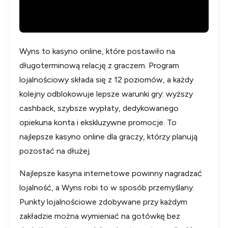
Wyns to kasyno online, które postawiło na
długoterminową relację z graczem. Program
lojalnościowy składa się z 12 poziomów, a każdy
kolejny odblokowuje lepsze warunki gry: wyższy
cashback, szybsze wypłaty, dedykowanego
opiekuna konta i ekskluzywne promocje. To
najlepsze kasyno online dla graczy, którzy planują
pozostać na dłużej.
Najlepsze kasyna internetowe powinny nagradzać
lojalność, a Wyns robi to w sposób przemyślany.
Punkty lojalnościowe zdobywane przy każdym
zakładzie można wymieniać na gotówkę bez