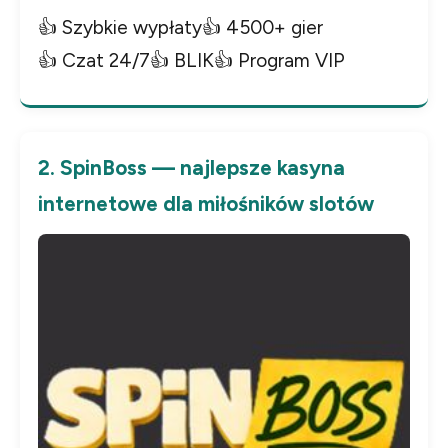
👍 Szybkie wypłaty
👍 4500+ gier
👍 Czat 24/7
👍 BLIK
👍 Program VIP
2. SpinBoss — najlepsze kasyna
internetowe dla miłośników slotów