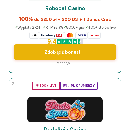
Robocat Casino
100%
do 2250 zł + 200 DS + 1 Bonus Crab
Wypłata 2-24h
RTP 96.3%
8000+ gier
400+ stołów live
blik
VISA
Przelewy
24
Jeton
9.4
Zdobądź bonus! →
Recenzja →
7
🎥 500+ LIVE
🇵🇱 PL KRUPIERZY
DudeSpin Casino