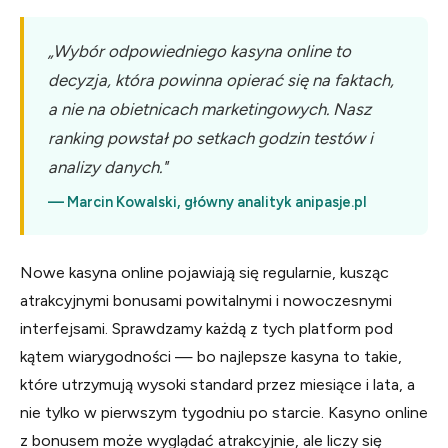
„Wybór odpowiedniego kasyna online to
decyzja, która powinna opierać się na faktach,
a nie na obietnicach marketingowych. Nasz
ranking powstał po setkach godzin testów i
analizy danych."
— Marcin Kowalski, główny analityk anipasje.pl
Nowe kasyna online pojawiają się regularnie, kusząc
atrakcyjnymi bonusami powitalnymi i nowoczesnymi
interfejsami. Sprawdzamy każdą z tych platform pod
kątem wiarygodności — bo najlepsze kasyna to takie,
które utrzymują wysoki standard przez miesiące i lata, a
nie tylko w pierwszym tygodniu po starcie. Kasyno online
z bonusem może wyglądać atrakcyjnie, ale liczy się